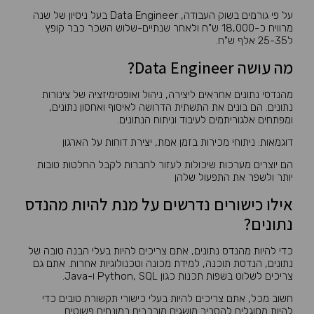
על פי גורמים בשוק העבודה, Data Engineer בעל ניסיון של שנה
מרוויח כ-18,000 ש"ח ולאחר שנתיים-שלוש השכר כבר קופץ
ל25-35 אלף ש"ח.
מה עושה Data Engineer?
מהנדסי נתונים אחראים ליצירה, ניהול ואופטימיזציה של צינורות
נתונים. הם בונים את התשתית הדרושה לאיסוף ואחסון נתונים,
ומפתחים אלגוריתמים לעיבוד וניתוח הנתונים.
דוגמאות: ניתוחי מכירות בזמן אמת, יצירת דוחות על הארגון
הם יוצרים מערכות שיכולות לעזור לחברות לקבל החלטות טובות
יותר ולשפר את התפעול שלהן
אילו כישורים נדרשים על מנת להיות מהנדס
נתונים?
כדי להיות מהנדס נתונים, אתם צריכים להיות בעלי הבנה טובה של
נתונים, הנדסת תוכנה, למידת מכונה וטכנולוגיות אחרות. אתם גם
צריכים לשלוט בשפות תכנות כגון Python, SQL ו-Java.
חשוב מכל, אתם צריכים להיות בעלי כישורי תקשורת טובים כדי
להיות מסוגלים להסביר מושגים מורכבים במונחים פשוטים.