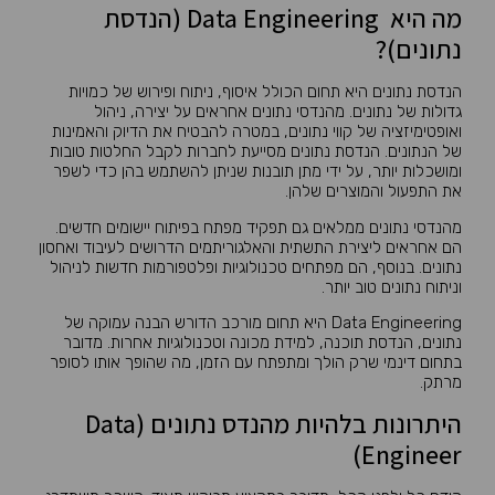
מה היא Data Engineering (הנדסת
נתונים)?
הנדסת נתונים היא תחום הכולל איסוף, ניתוח ופירוש של כמויות
גדולות של נתונים. מהנדסי נתונים אחראים על יצירה, ניהול
ואופטימיזציה של קווי נתונים, במטרה להבטיח את הדיוק והאמינות
של הנתונים. הנדסת נתונים מסייעת לחברות לקבל החלטות טובות
ומושכלות יותר, על ידי מתן תובנות שניתן להשתמש בהן כדי לשפר
את התפעול והמוצרים שלהן.
מהנדסי נתונים ממלאים גם תפקיד מפתח בפיתוח יישומים חדשים.
הם אחראים ליצירת התשתית והאלגוריתמים הדרושים לעיבוד ואחסון
נתונים. בנוסף, הם מפתחים טכנולוגיות ופלטפורמות חדשות לניהול
וניתוח נתונים טוב יותר.
Data Engineering היא תחום מורכב הדורש הבנה עמוקה של
נתונים, הנדסת תוכנה, למידת מכונה וטכנולוגיות אחרות. מדובר
בתחום דינמי שרק הולך ומתפתח עם הזמן, מה שהופך אותו לסופר
מרתק.
היתרונות בלהיות מהנדס נתונים (Data
Engineer)