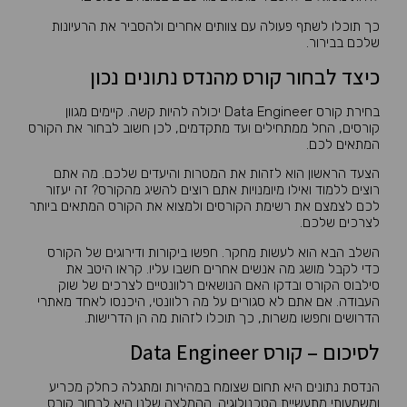
כך תוכלו לשתף פעולה עם צוותים אחרים ולהסביר את הרעיונות
שלכם בבירור.
כיצד לבחור קורס מהנדס נתונים נכון
בחירת קורס Data Engineer יכולה להיות קשה. קיימים מגוון
קורסים, החל ממתחילים ועד מתקדמים, לכן חשוב לבחור את הקורס
המתאים לכם.
הצעד הראשון הוא לזהות את המטרות והיעדים שלכם. מה אתם
רוצים ללמוד ואילו מיומנויות אתם רוצים להשיג מהקורס? זה יעזור
לכם לצמצם את רשימת הקורסים ולמצוא את הקורס המתאים ביותר
לצרכים שלכם.
השלב הבא הוא לעשות מחקר. חפשו ביקורות ודירוגים של הקורס
כדי לקבל מושג מה אנשים אחרים חשבו עליו. קראו היטב את
סילבוס הקורס ובדקו האם הנושאים רלוונטיים לצרכים של שוק
העבודה. אם אתם לא סגורים על מה רלוונטי, היכנסו לאחד מאתרי
הדרושים וחפשו משרות, כך תוכלו לזהות מה הן הדרישות.
לסיכום – קורס Data Engineer
הנדסת נתונים היא תחום שצומח במהירות ומתגלה כחלק מכריע
ומשמעותי מתעשיית הטכנולוגיה. ההמלצה שלנו היא לבחור קורס