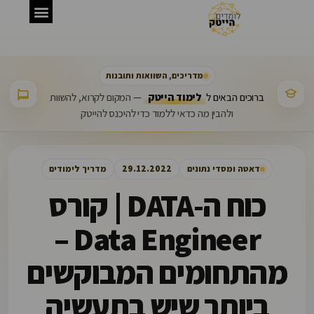
פיתוח תוכנה
בדיקות QA
מדריכים, השוואות ותובנות
ברוכים הבאים ל
לימוד הייטק
— המקום לקרוא, להשוות
ולהבין מה כדאי ללמוד כדי להיכנס להייטק
דאטה ומסדי נתונים
29.12.2022
מדריך לימודים
כוח ה-DATA | קורס
Data Engineer –
מהתחומים המבוקשים
ביותר שיש בתעשיה