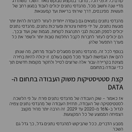
קודם כל ולפני הכל, מדובר במקצוע מבוקש מאוד. השכר משתדרג
מדיי שנה וחשוב מכל, מהנדסי נתונים יכולים לעבוד במגוון רחב של
תעשיות. מפיננסים, דרך שירותי בריאות ועד קמעונאות.
מהנדסי נתונים נמצאים גם בעמדה ייחודית לעזור לחברות להיות יותר
מונעות נתונים, על ידי פיתוח צינורות ומערכות נתונים, מהנדסי נתונים
יכולים לספק תובנות לגבי התנהגות לקוחות, מגמות שוק ועוד ובכך,
הם יכולים לעזור לחברות לקבל החלטות טובות יותר ולשפר את כל
מערך התפעול שלהן.
בנוסף לכל זה, מהנדסי נתונים מסוגלים לעבוד מרחוק, מה שנותן
להם את הגמישות לעבוד מכל מקום בעולם. זו יכולה להיות בחירה
מצוינת בקריירה עבור אלה שרוצים לטייל ולחקור מקומות חדשים תוך
כדי עבודה בתחומם.
קצת סטטיסטיקות משוק העבודה בתחום ה-
DATA
אז כאמור – שוק העבודה של מהנדסי נתונים פורח. על פי הלשכה
לסטטיסטיקה של העבודה, תחזית העבודה של מהנדסי נתונים צפויה
לגדול ב-16% מ-2020 עד 2029. זה הרבה יותר מהיר מקצב
הצמיחה הממוצע של כל המקצועות.
מטבע הדברים, ככל שהביקוש למהנדסי נתונים גדל, כך גדל גם
השכר.