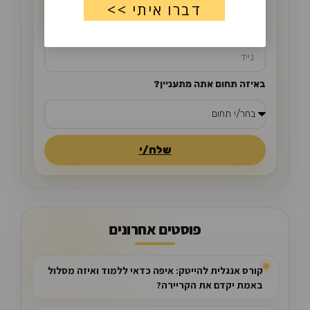
באיזה תחום אתה מתעניין?
שלח/י
פוסטים אחרונים
קורס אנגלית להייטק: איפה כדאי ללמוד ואיזה מסלול
באמת יקדם את הקריירה?