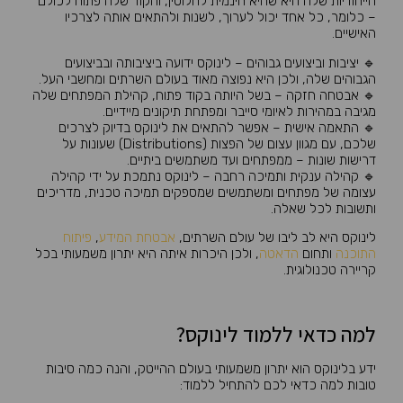
הייחודיות שלה היא שהיא חינמית לחלוטין, והקוד שלה פתוח לכולם
– כלומר, כל אחד יכול לערוך, לשנות ולהתאים אותה לצרכיו
האישיים.
🔹 יציבות וביצועים גבוהים – לינוקס ידועה ביציבותה ובביצועים
הגבוהים שלה, ולכן היא נפוצה מאוד בעולם השרתים ומחשבי העל.
🔹 אבטחה חזקה – בשל היותה בקוד פתוח, קהילת המפתחים שלה
מגיבה במהירות לאיומי סייבר ומפתחת תיקונים מיידיים.
🔹 התאמה אישית – אפשר להתאים את לינוקס בדיוק לצרכים
שלכם, עם מגוון עצום של הפצות (Distributions) שעונות על
דרישות שונות – ממפתחים ועד משתמשים ביתיים.
🔹 קהילה ענקית ותמיכה רחבה – לינוקס נתמכת על ידי קהילה
עצומה של מפתחים ומשתמשים שמספקים תמיכה טכנית, מדריכים
ותשובות לכל שאלה.
לינוקס היא לב ליבו של עולם השרתים,
אבטחת המידע
,
פיתוח
התוכנה
ותחום
הדאטה
, ולכן היכרות איתה היא יתרון משמעותי בכל
קריירה טכנולוגית.
למה כדאי ללמוד לינוקס?
ידע בלינוקס הוא יתרון משמעותי בעולם ההייטק, והנה כמה סיבות
טובות למה כדאי לכם להתחיל ללמוד: