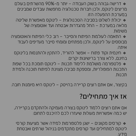
🔹 דרישה גבוהה בשוק העבודה – יותר מ-90% מהשרתים בעולם
מריצים לינוקס, ולכן חברות טכנולוגיה מחפשות עובדים שמבינים
במערכת ההפעלה הזו.
🔹 יכולת לשלוט בסביבה הטכנולוגית – לינוקס מאפשרת שליטה
מלאה במערכת – החל מהגדרות אבטחה ועד אוטומציה של
משימות.
🔹 התאמה לעולמות הפיתוח והסייבר – רוב כלי הפיתוח והאוטומציה
מבוססים על לינוקס, ולכן מפתחים ומומחי סייבר מעדיפים לעבוד
איתה.
🔹 חינמית וקוד פתוח – אפשר להוריד, להתקין ולהתנסות בלינוקס
בחינם, ללא צורך ברישיונות יקרים.
🔹 פלטפורמה מושלמת ללימוד תכנות – לינוקס תומכת בכל שפות
התכנות הפופולריות, ומספקת סביבה מצוינת לפיתוח תוכנה ולמידת
תכנות.
בקיצור, אם אתם רוצים קריירה בהייטק – לינוקס היא מיומנות חובה.
אז איך מתחילים?
אם אתם רוצים ללמוד לינוקס בצורה מעמיקה ולהתקדם בקריירה,
יש כמה אפשרויות מעולות שיעזרו לכם להיכנס לתחום:
🔹 קורסים מקוונים – ישנן פלטפורמות למידה אשר מציעות קורסי
לינוקס למתחילים ועד קורסים מתקדמים בניהול שרתים ואבטחת
מידע.