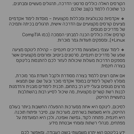
הקורסים האלה כוללים סרטוני הדרכה, תרגולים מעשיים ומבחנים,
כך שתוכלו ללמוד בקצב שלכם.
🔹 אקדמיות טכנולוגיות ומכללות מקצועיות – מוסדות לימוד אקדמיים
מציעים קורסים מקצועיים עם הדרכה אישית, תרגולים בכיתה ותמיכה
של מדריכים מנוסים.
קורסים אלה כוללים הכנה למבחני הסמכה (כמו CompTIA
Linux+), ומספקים תעודות גמר מוכרות.
🔹 לימוד עצמי באמצעות מדריכים חינמיים – קהילת לינוקס מציעה
שפע של מדריכים חינמיים, סרטונים ביוטיוב ופורומים מקצועיים אשר
מספקים הדרכות מעולות שיכולות לעזור לכם להתנסות בלינוקס
בצורה חינמית.
אם אתם רוצים ללמוד בצורה מסודרת ולקבל תעודת גמר מוכרת,
מומלץ לשקול לימודים במוסד אקדמי מוכר ובעל שם. שם תמצאו
מרצים מנוסים ובעלי ידע רב בתחום, תכנית לימודים מובנית והזדמנות
לבנות רשת קשרים מקצועית, מה שיכול לסייע רבות בהשתלבות
בתעשיית ההייטק.
לסיכום, לינוקס היא אחת ממערכות ההפעלה החשובות ביותר בעולם
ההייטק, והיא משמשת בשרתים, מערכות ענן, סייבר ופיתוח תוכנה.
היא חינמית, פתוחה לקוד, גמישה ואמינה, ולכן היא המועדפת על
מפתחים, מנהלי רשתות ומומחי אבטחת מידע.
ידע בלינוקס הוא יתרון משמעותי בשוק העבודה, ומאפשר לכם