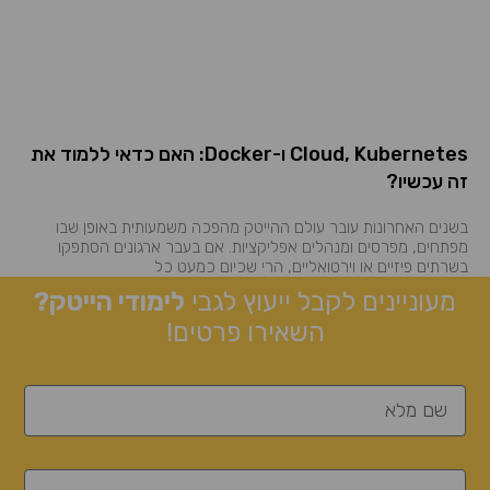
Cloud, Kubernetes ו-Docker: האם כדאי ללמוד את
זה עכשיו?
בשנים האחרונות עובר עולם ההייטק מהפכה משמעותית באופן שבו
מפתחים, מפרסים ומנהלים אפליקציות. אם בעבר ארגונים הסתפקו
בשרתים פיזיים או וירטואליים, הרי שכיום כמעט כל
מעוניינים לקבל ייעוץ לגבי
לימודי הייטק?
השאירו פרטים!